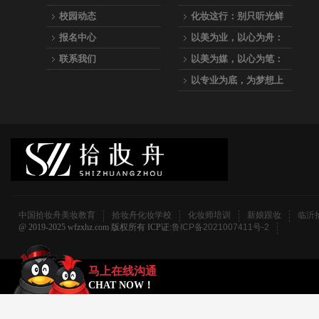
为：拾妆舟美妆教育
校园动态
化妆这行：别只听光鲜
的，听听真实的
报名中心
以美为业，以心为舟：
拾妆舟美妆教育，专业
联系我们
以美为媒，以心为笔：
之路的起航站
与我们一起，成为点亮
以专业为底，为梦想上
万千人生的化妆师
妆—拾妆舟美妆教育全
科化妆师养成计划
中国拾妆舟美妆教育
拾妆舟化妆学校
化妆师培训
新娘跟妆
临沂
@ 2019-2025 wfzxhz.com 版权所有 ICP证:
鲁ICP备2021007411号-2
马上在线沟通
CHAT NOW！