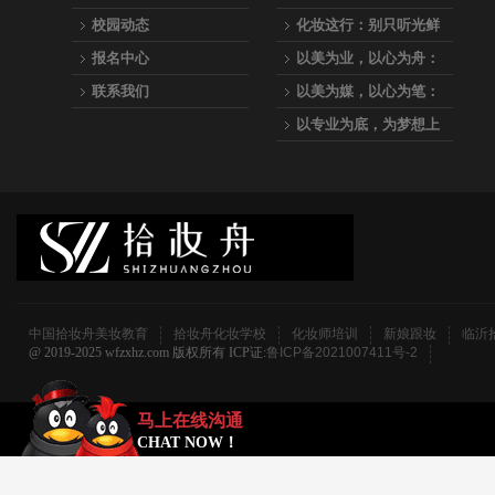
为：拾妆舟美妆教育
校园动态
化妆这行：别只听光鲜
的，听听真实的
报名中心
以美为业，以心为舟：
拾妆舟美妆教育，专业
联系我们
以美为媒，以心为笔：
之路的起航站
与我们一起，成为点亮
以专业为底，为梦想上
万千人生的化妆师
妆—拾妆舟美妆教育全
科化妆师养成计划
中国拾妆舟美妆教育
拾妆舟化妆学校
化妆师培训
新娘跟妆
临沂
@ 2019-2025 wfzxhz.com 版权所有 ICP证:
鲁ICP备2021007411号-2
马上在线沟通
CHAT NOW！