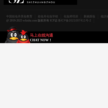
中国拾妆舟美妆教育
拾妆舟化妆学校
化妆师培训
新娘跟妆
临沂
@ 2019-2025 wfzxhz.com 版权所有 ICP证:
鲁ICP备2021007411号-2
马上在线沟通
CHAT NOW！