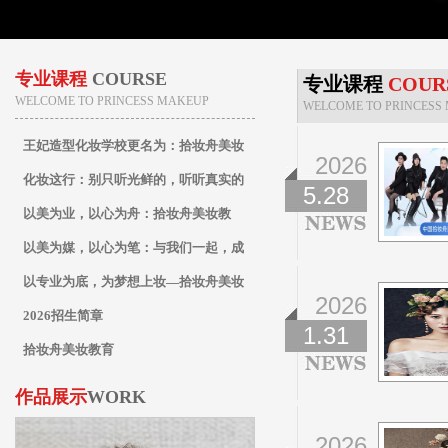
专业课程
COURSE
专业课程
COUR
WELCOME TO PRINCESS MAKEUP
WELCOME TO PRINCESS
王妃造型化妆学校更名为：拾妆舟美妆
2026
教育
化妆这行：别只听光鲜的，听听真实的
5.28
以美为业，以心为舟：拾妆舟美妆教
育，专业之路的起航站
以美为媒，以心为笔：与我们一起，成
为点亮万千人生的化妆师
以专业为底，为梦想上妆—拾妆舟美妆
2026
教育全科化妆师养成计划
2026招生简章
1.31
拾妆舟美妆教育
作品展示
WORK
2026