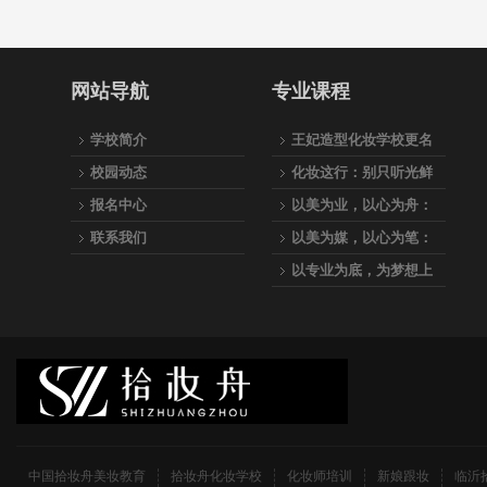
网站导航
专业课程
学校简介
王妃造型化妆学校更名
为：拾妆舟美妆教育
校园动态
化妆这行：别只听光鲜
的，听听真实的
报名中心
以美为业，以心为舟：
拾妆舟美妆教育，专业
联系我们
以美为媒，以心为笔：
之路的起航站
与我们一起，成为点亮
以专业为底，为梦想上
万千人生的化妆师
妆—拾妆舟美妆教育全
科化妆师养成计划
中国拾妆舟美妆教育
拾妆舟化妆学校
化妆师培训
新娘跟妆
临沂