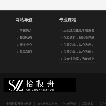
网站导航
专业课程
学校简介
王妃造型化妆学校更名
为：拾妆舟美妆教育
校园动态
化妆这行：别只听光鲜
的，听听真实的
报名中心
以美为业，以心为舟：
拾妆舟美妆教育，专业
联系我们
以美为媒，以心为笔：
之路的起航站
与我们一起，成为点亮
以专业为底，为梦想上
万千人生的化妆师
妆—拾妆舟美妆教育全
科化妆师养成计划
中国拾妆舟美妆教育
拾妆舟化妆学校
化妆师培训
新娘跟妆
临沂