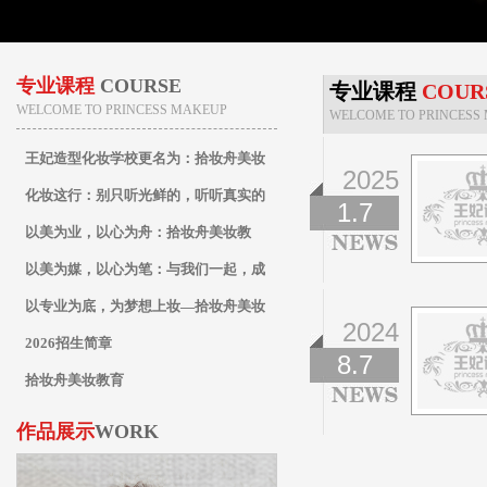
专业课程
COURSE
专业课程
COUR
WELCOME TO PRINCESS MAKEUP
WELCOME TO PRINCESS
王妃造型化妆学校更名为：拾妆舟美妆
2025
教育
化妆这行：别只听光鲜的，听听真实的
1.7
以美为业，以心为舟：拾妆舟美妆教
育，专业之路的起航站
以美为媒，以心为笔：与我们一起，成
为点亮万千人生的化妆师
以专业为底，为梦想上妆—拾妆舟美妆
2024
教育全科化妆师养成计划
2026招生简章
8.7
拾妆舟美妆教育
作品展示
WORK