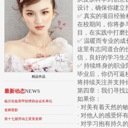
设计，确保你建立
✅ 真实的项目经验
在校期间，你将参
目，在实践中打磨
✅ 温暖而专业的成
这里有志同道合的
信，良好的学习生
✅ 持续终身的职业
毕业后，你仍可返
精品作品
将持续关注并支持
第四章：我们寻找
最新动态
NEWS
如果你：
临沂化妆美甲纹绣协会会长单位
· 对美有着天然的
老师剪影
· 对他人的感受怀
第十七届劳动之星美发师
· 对学习抱有持久