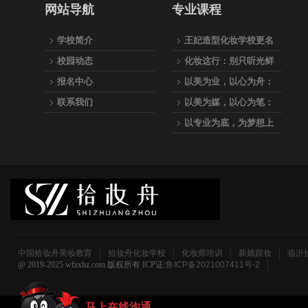
网站导航
专业课程
学校简介
王妃造型化妆学校更名
为：拾妆舟美妆教育
校园动态
化妆这行：别只听光鲜
的，听听真实的
报名中心
以美为业，以心为舟：
拾妆舟美妆教育，专业
联系我们
以美为媒，以心为笔：
之路的起航站
与我们一起，成为点亮
以专业为底，为梦想上
万千人生的化妆师
妆—拾妆舟美妆教育全
科化妆师养成计划
中国拾妆舟美妆教育
拾妆舟化妆学校
化妆师培训
新娘跟妆
临沂
@ 2019-2025 wfzxhz.com 版权所有 ICP证:
鲁ICP备2021007411号-2
马上在线沟通