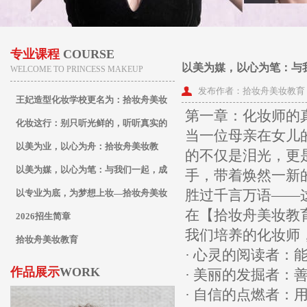
专业课程
COURSE
以美为媒，以心为笔：与
WELCOME TO PRINCESS MAKEUP
发布作者：拾妆舟美妆教育
王妃造型化妆学校更名为：拾妆舟美妆
第一章：化妆师的
教育
化妆这行：别只听光鲜的，听听真实的
当一位母亲在女儿
以美为业，以心为舟：拾妆舟美妆教
的不仅是泪光，更
育，专业之路的起航站
以美为媒，以心为笔：与我们一起，成
手，带着焕然一新
胜过千言万语——
为点亮万千人生的化妆师
以专业为底，为梦想上妆—拾妆舟美妆
在【拾妆舟美妆教
教育全科化妆师养成计划
2026招生简章
我们培养的化妆师
拾妆舟美妆教育
· 心灵的阅读者
作品展示
WORK
· 美丽的发掘者
· 自信的点燃者