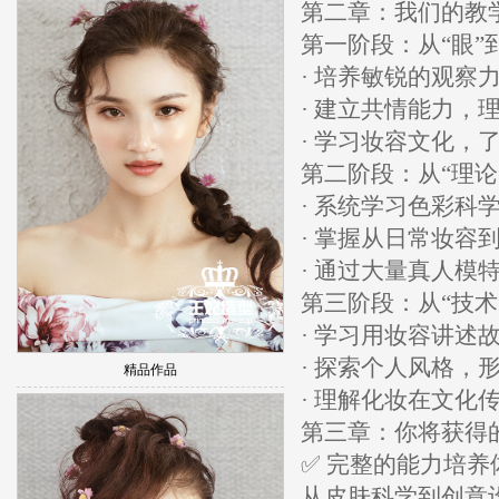
第二章：我们的教
第一阶段：从“眼”
· 培养敏锐的观察
· 建立共情能力
· 学习妆容文化
第二阶段：从“理论
· 系统学习色彩
· 掌握从日常妆容
· 通过大量真人
第三阶段：从“技术
· 学习用妆容讲述
· 探索个人风格，
精品作品
· 理解化妆在文
第三章：你将获得
✅ 完整的能力培养
从皮肤科学到创意